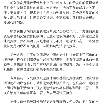
前列腺炎是现代男性常患上的一种疾病，由于炎症的蔓延刺激
往往会引发排尿异常的问题，给患者的生活与工作造成极大的不
便，更重要的是，很多男性在患上前列腺炎时，总会反反复复的发
作，老是治不好，让患者饱受折磨。专家指出，前列腺炎难根治，
多因心理问题。
很多男性认为前列腺炎难治其实只是心理作祟，一方面前列腺
炎是极容易反复发作的疾病，让患者总以为治不好，其实这就是普
通的炎症，并不难治，只是患者信心不足，配合性不高，一旦复发
就认为是治疗不当的问题，从而影响到治疗的效果。
另一方面，得了前列腺炎这个病的男性往往会背上了沉重的心
理包袱，担心前列腺炎会引起性功能障碍、不育症或发展成前列腺
癌等，越想越可怕，甚至有些患者因此弄假成真，为此不得不到处
乱投医，这也导致治疗效果不理想的因素。
专家强调，前列腺炎只是腺体组织感染的炎症疾病，症状轻的
话即使不治疗也会好，就算是症状比较严重的，也只会在一定程度
上阻碍到精子活动力，顶多是急性发作期会影响到男性生育，一旦
炎症治好了就能够正常生育，所以无需过度担心。
另外，前列腺炎对性功能更是没有影响，但因为此病引发的不