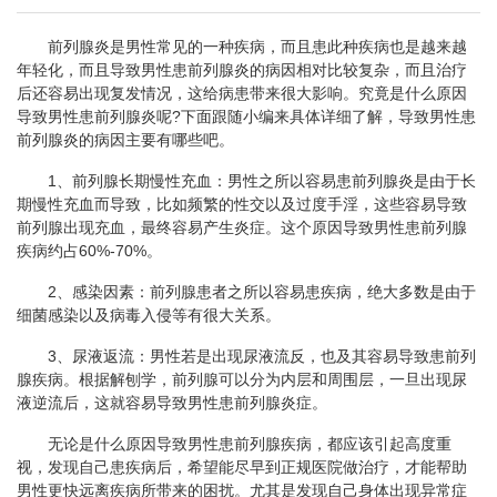
前列腺炎是男性常见的一种疾病，而且患此种疾病也是越来越
年轻化，而且导致男性患前列腺炎的病因相对比较复杂，而且治疗
后还容易出现复发情况，这给病患带来很大影响。究竟是什么原因
导致男性患前列腺炎呢?下面跟随小编来具体详细了解，导致男性患
前列腺炎的病因主要有哪些吧。
1、前列腺长期慢性充血：男性之所以容易患前列腺炎是由于长
期慢性充血而导致，比如频繁的性交以及过度手淫，这些容易导致
前列腺出现充血，最终容易产生炎症。这个原因导致男性患前列腺
疾病约占60%-70%。
2、感染因素：前列腺患者之所以容易患疾病，绝大多数是由于
细菌感染以及病毒入侵等有很大关系。
3、尿液返流：男性若是出现尿液流反，也及其容易导致患前列
腺疾病。根据解刨学，前列腺可以分为内层和周围层，一旦出现尿
液逆流后，这就容易导致男性患前列腺炎症。
无论是什么原因导致男性患前列腺疾病，都应该引起高度重
视，发现自己患疾病后，希望能尽早到正规医院做治疗，才能帮助
男性更快远离疾病所带来的困扰。尤其是发现自己身体出现异常症