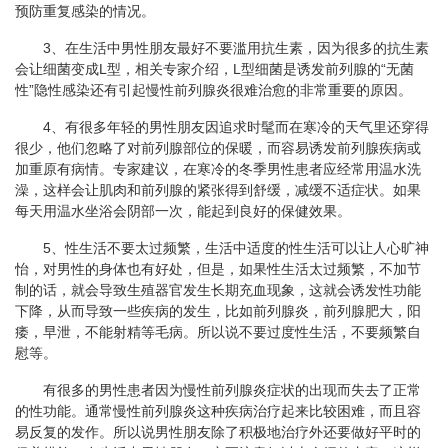
预防重复感染的情况。
3、在生活中男性朋友最好不要滥用抗生素，因为很多的抗生素
会让细菌变成L型，相关专家介绍，L型细菌是诱发前列腺的“无菌
性”隐性感染还有引起慢性前列腺炎很难治愈的非常重要的原因。
4、有很多年轻的男性朋友因追求时髦而在寒冷的天气里还穿得
很少，他们忽略了对前列腺部位的保暖，而容易诱发前列腺疾病或
加重原有病情。专家建议，在寒冷的冬季男性患者应经常用温水洗
澡，这样会让肌肉和前列腺的紧张得到舒缓，减缓不适症状。如果
每天用温水坐浴会阴部一次，能起到良好的保健效果。
5、性生活不要太过频繁，生活中适度的性生活可以让人心旷神
怡，对男性的身体也有好处，但是，如果性生活太过频繁，不加节
制的话，就会导致生殖器官发生长期充血现象，这就会诱发性功能
下降，从而导致一些疾病的发生，比如前列腺炎，前列腺肥大，阳
痿，早泄，不能射精等毛病。所以说不要过度性生活，不要频繁自
慰等。
有很多的男性患者因为慢性前列腺炎症状的出现而失去了正常
的性功能。通常慢性前列腺炎这种疾病治疗起来比较困难，而且容
易反复的发作。所以说男性朋友除了积极地治疗外还要做好平时的