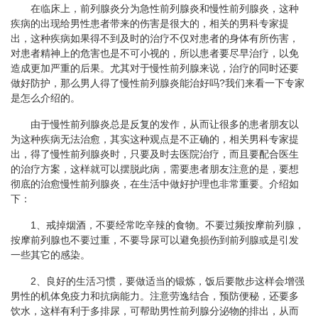
在临床上，前列腺炎分为急性前列腺炎和慢性前列腺炎，这种
疾病的出现给男性患者带来的伤害是很大的，相关的男科专家提
出，这种疾病如果得不到及时的治疗不仅对患者的身体有所伤害，
对患者精神上的危害也是不可小视的，所以患者要尽早治疗，以免
造成更加严重的后果。尤其对于慢性前列腺来说，治疗的同时还要
做好防护，那么男人得了慢性前列腺炎能治好吗?我们来看一下专家
是怎么介绍的。
由于慢性前列腺炎总是反复的发作，从而让很多的患者朋友以
为这种疾病无法治愈，其实这种观点是不正确的，相关男科专家提
出，得了慢性前列腺炎时，只要及时去医院治疗，而且要配合医生
的治疗方案，这样就可以摆脱此病，需要患者朋友注意的是，要想
彻底的治愈慢性前列腺炎，在生活中做好护理也非常重要。介绍如
下：
1、戒掉烟酒，不要经常吃辛辣的食物。不要过频按摩前列腺，
按摩前列腺也不要过重，不要导尿可以避免损伤到前列腺或是引发
一些其它的感染。
2、良好的生活习惯，要做适当的锻炼，饭后要散步这样会增强
男性的机体免疫力和抗病能力。注意劳逸结合，预防便秘，还要多
饮水，这样有利于多排尿，可帮助男性前列腺分泌物的排出，从而