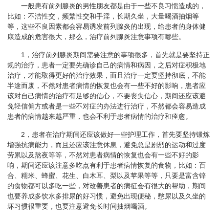
一般患有前列腺炎的男性朋友都是由于一些不良习惯造成的，
比如：不洁性交，频繁性交和手淫，长期久坐，大量喝酒抽烟等
等，这些不良因素都会容易诱发前列腺炎的出现，给患者的身体健
康造成的危害很大，那么，治疗前列腺炎注意事项有哪些。
1，治疗前列腺炎期间需要注意的事项很多，首先就是要坚持正
规的治疗，患者一定要先确诊自己的病情和病因，之后对症积极地
治疗，才能取得更好的治疗效果，而且治疗一定要坚持彻底，不能
半途而废，不然对患者病情的恢复也会有一些不好的影响，患者应
该对自己病情的治疗有足够的信心，不要丧失信心，期间还应该避
免轻信偏方或者是一些不对症的办法进行治疗，不然都会容易造成
患者的病情越来越严重，也会不利于患者病情的治疗和痊愈。
2，患者在治疗期间还应该做好一些护理工作，首先要坚持锻炼
增强抗病能力，而且还应该注意休息，避免总是剧烈的运动和过度
劳累以及熬夜等等，不然对患者病情的恢复也会有一些不好的影
响，期间还应该注意多吃点有利于患者病情恢复的食物，比如：百
合、糯米、蜂蜜、花生、白木耳、梨以及苹果等等，只要是富含锌
的食物都可以多吃一些，对改善患者的病征会有很大的帮助，期间
也要养成多饮水多排尿的好习惯，避免出现便秘，憋尿以及久坐的
坏习惯很重要，也要注意避免长时间抽烟喝酒。