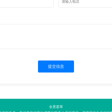
提交信息
全景荟萃