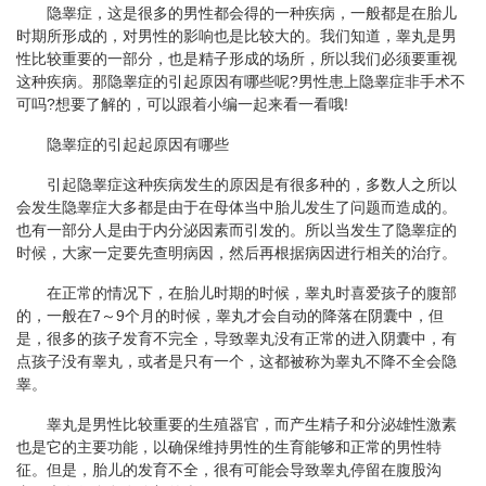
隐睾症，这是很多的男性都会得的一种疾病，一般都是在胎儿
时期所形成的，对男性的影响也是比较大的。我们知道，睾丸是男
性比较重要的一部分，也是精子形成的场所，所以我们必须要重视
这种疾病。那隐睾症的引起原因有哪些呢?男性患上隐睾症非手术不
可吗?想要了解的，可以跟着小编一起来看一看哦!
隐睾症的引起起原因有哪些
引起隐睾症这种疾病发生的原因是有很多种的，多数人之所以
会发生隐睾症大多都是由于在母体当中胎儿发生了问题而造成的。
也有一部分人是由于内分泌因素而引发的。所以当发生了隐睾症的
时候，大家一定要先查明病因，然后再根据病因进行相关的治疗。
在正常的情况下，在胎儿时期的时候，睾丸时喜爱孩子的腹部
的，一般在7～9个月的时候，睾丸才会自动的降落在阴囊中，但
是，很多的孩子发育不完全，导致睾丸没有正常的进入阴囊中，有
点孩子没有睾丸，或者是只有一个，这都被称为睾丸不降不全会隐
睾。
睾丸是男性比较重要的生殖器官，而产生精子和分泌雄性激素
也是它的主要功能，以确保维持男性的生育能够和正常的男性特
征。但是，胎儿的发育不全，很有可能会导致睾丸停留在腹股沟