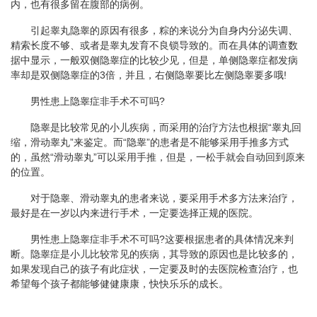
内，也有很多留在腹部的病例。
引起睾丸隐睾的原因有很多，粽的来说分为自身内分泌失调、
精索长度不够、或者是睾丸发育不良锁导致的。而在具体的调查数
据中显示，一般双侧隐睾症的比较少见，但是，单侧隐睾症都发病
率却是双侧隐睾症的3倍，并且，右侧隐睾要比左侧隐睾要多哦!
男性患上隐睾症非手术不可吗?
隐睾是比较常见的小儿疾病，而采用的治疗方法也根据“睾丸回
缩，滑动睾丸”来鉴定。而“隐睾”的患者是不能够采用手推多方式
的，虽然“滑动睾丸”可以采用手推，但是，一松手就会自动回到原来
的位置。
对于隐睾、滑动睾丸的患者来说，要采用手术多方法来治疗，
最好是在一岁以内来进行手术，一定要选择正规的医院。
男性患上隐睾症非手术不可吗?这要根据患者的具体情况来判
断。隐睾症是小儿比较常见的疾病，其导致的原因也是比较多的，
如果发现自己的孩子有此症状，一定要及时的去医院检查治疗，也
希望每个孩子都能够健健康康，快快乐乐的成长。