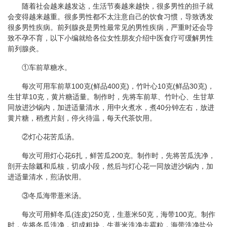
随着社会越来越发达，生活节奏越来越快，很多男性的担子就
会变得越来越重。很多男性都不太注意自己的饮食习惯，导致诱发
很多男性疾病。前列腺炎是男性最常见的男性疾病，严重时还会导
致不孕不育，以下小编就给各位女性朋友介绍中医食疗可缓解男性
前列腺炎。
①车前草糖水。
每次可用车前草100克(鲜品400克)，竹叶心10克(鲜品30克)，
生甘草10克，黄片糖适量。制作时，先将车前草、竹叶心、生甘草
同放进沙锅内，加进适量清水，用中火煮水，煮40分钟左右，放进
黄片糖，稍煮片刻，停火待温，每天代茶饮用。
②灯心花苦瓜汤。
每次可用灯心花6扎，鲜苦瓜200克。制作时，先将苦瓜洗净，
剖开去除瓤和瓜核，切成小段，然后与灯心花一同放进沙锅内，加
进适量清水，煎汤饮用。
③冬瓜海带薏米汤。
每次可用鲜冬瓜(连皮)250克，生薏米50克，海带100克。制作
时，先将冬瓜洗净，切成粗块，生薏米洗净去霉粒，海带洗净盐分