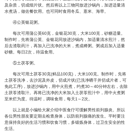
及杂质，切成细片状。然后将以上三物同放进沙锅内，加进适量清
水煮汤，做佐餐饮用。也可同时食用冬瓜、薏米、海带。
④公英银花粥。
每次可用蒲公英60克，金银花30克，大米100克，砂糖适量。
制作时，先将蒲公英、金银花同放进沙锅内，加适量清水煎汁，然
后去渣取药汁，再加入已洗净的大米，煮成稀粥。粥成后加入适量
砂糖。每日2次，待温食用。
⑤土茯苓粥。
每次可用土茯苓30克(鲜品100克)，大米100克。制作时，先将
土茯苓洗净，去沙泥及外皮，切成片状(已洗净晒干并切成片者，可
免此工序)，放进沙锅内，用中火煎煮，约煮30～40分钟左右，去除
土茯苓渣取汁。再将已洗净的大米加入土茯苓煎汁中，用中火煮粥
至米烂为度。待温时，调味食用，每天1～2次。
以上就是小编给大家介绍中医食疗可缓解男性前列腺炎。所以
各位男性朋友要定期去检查身体，以防前列腺痛的发生。平时要注
意保持良好的生活习惯和饮食习惯，多锻炼身体，过卫生安全的性
生活。