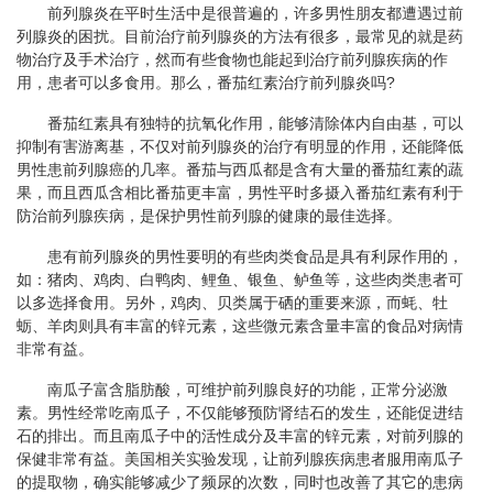
前列腺炎在平时生活中是很普遍的，许多男性朋友都遭遇过前
列腺炎的困扰。目前治疗前列腺炎的方法有很多，最常见的就是药
物治疗及手术治疗，然而有些食物也能起到治疗前列腺疾病的作
用，患者可以多食用。那么，番茄红素治疗前列腺炎吗?
番茄红素具有独特的抗氧化作用，能够清除体内自由基，可以
抑制有害游离基，不仅对前列腺炎的治疗有明显的作用，还能降低
男性患前列腺癌的几率。番茄与西瓜都是含有大量的番茄红素的蔬
果，而且西瓜含相比番茄更丰富，男性平时多摄入番茄红素有利于
防治前列腺疾病，是保护男性前列腺的健康的最佳选择。
患有前列腺炎的男性要明的有些肉类食品是具有利尿作用的，
如：猪肉、鸡肉、白鸭肉、鲤鱼、银鱼、鲈鱼等，这些肉类患者可
以多选择食用。另外，鸡肉、贝类属于硒的重要来源，而蚝、牡
蛎、羊肉则具有丰富的锌元素，这些微元素含量丰富的食品对病情
非常有益。
南瓜子富含脂肪酸，可维护前列腺良好的功能，正常分泌激
素。男性经常吃南瓜子，不仅能够预防肾结石的发生，还能促进结
石的排出。而且南瓜子中的活性成分及丰富的锌元素，对前列腺的
保健非常有益。美国相关实验发现，让前列腺疾病患者服用南瓜子
的提取物，确实能够减少了频尿的次数，同时也改善了其它的患病