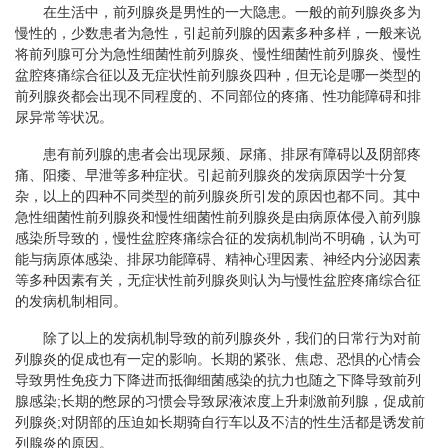
在生活中，前列腺炎是男性的一大隐患。一般的前列腺炎多为
慢性的，少数患者为急性，引起前列腺的因素多种多样，一般来说
将前列腺可分为急性细菌性前列腺炎、慢性细菌性前列腺炎、慢性
盆腔疼痛综合征以及无症状性前列腺炎四种，但无论是哪一类型的
前列腺炎都会出现不同程度的、不同部位的疼痛、性功能障碍和排
尿异常等状况。
患有前列腺的患者会出现尿频、尿痛、排尿有障碍以及阴部疼
痛、阳痿、早泄等多种症状。引起前列腺炎的发病原因学十分复
杂，以上的四种不同类型的前列腺炎所引发的原因也都不同。其中
急性细菌性前列腺炎和慢性细菌性前列腺炎是由病原体侵入前列腺
感染所导致的，慢性盆腔疼痛综合征的发病机制尚不明确，认为可
能与病原体感染、排尿功能障碍、精神心理因素、神经内分泌因素
等多种因素有关，无症状性前列腺炎则认为与慢性盆腔疼痛综合征
的发病机制相同。
除了以上的发病机制导致的前列腺炎外，我们的日常行为对前
列腺炎的促成也有一定的影响。长期的紧张、焦虑、恐惧的心情会
导致男性免疫力下降进而抵御细菌感染的抗力也随之下降导致前列
腺感染;长期的憋尿的习惯会导致尿液浓度上升刺激前列腺，促成前
列腺炎;对阴部的压迫如长期骑自行车以及不洁的性生活都是诱发前
列腺炎的原因。