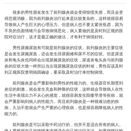
很多的男性朋友发生了前列腺炎就会变得惊慌失措，而且会变
得悲观消极，因为前列腺炎治疗起来是比较复杂的，这样就很容易
导致病人产生巨大的心理压力。但是病人也不要太紧张焦虑，因为
不良的负面情绪只会导致病情恶化，病人要做的是及时到正规的医
院对症治疗，这才是最正确的做法，才有利于病情好转。
男性尿频尿急有可能是前列腺炎的症状。前列腺炎的主要症状
是会发生尿频尿急，还会发生排尿困难和尿不尽的症状。但是尿道
炎和龟头炎也同样会出现尿频尿急的症状，尿道炎龟头炎与前列腺
炎的症状大致一样所以当出现尿频尿急症状的时候，男性应该及时
到正规医院查明病因确诊，要采取及时治疗来控制病情。
前列腺炎是会严重影响到男性的性能力的。生殖器官长期受到
炎症的刺激，就会发生充血和肿胀的症状，这样就会导致病人在性
生活中表现出力不从心的感觉，就很容易发生阳痿早泄等疾病，就
会严重影响到病人的性能力。而且前列腺炎是一种很难治愈的疾
病，久治不愈就会产生严重的心理疾病，也是很容易降低病人的性
能力的。
前列腺炎是可以采取中药治疗的，但并不是适合所有的病人。
病人要根据自己的病情来选择适合自己的治疗方法，如果病情比较