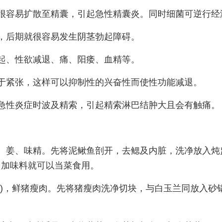
很容易扩散至精囊，引起急性精囊炎。同时细菌可逆行经
，后期就很容易发生阴茎勃起障碍。
起、性欲减退、痛、阳痿、血精等。
于紧张，这样可以抑制性的兴奋性而使性功能减退。
急性炎症时波及精索，引起精索淋巴结肿大且会有触痛。
、姜、味精。先将泥鳅鱼剖开，去鳃及内脏，洗净放入炖
，加味料就可以当菜食用。
花)，鲜猪瘦肉。先将猪瘦肉洗净切块，与白玉兰同放入