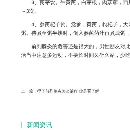
3、芪茅饮。生黄芪，白茅根，肉苁蓉，西
～3次。
4、参芪杞子粥。党参，黄芪，枸杞子，大
粥。待煮至粥半熟时，倒入参芪药汁再煮成粥
前列腺炎的危害还是很大的，男性朋友对
活当中注意多运动，不要长时间久坐久站，少
上一篇：
得了前列腺炎怎么治疗 你是否了解
新闻资讯