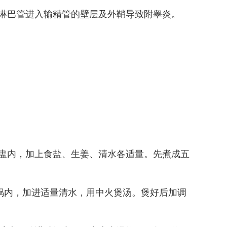
淋巴管进入输精管的壁层及外鞘导致附睾炎。
盅内，加上食盐、生姜、清水各适量。先煮成五
砂锅内，加进适量清水，用中火煲汤。煲好后加调