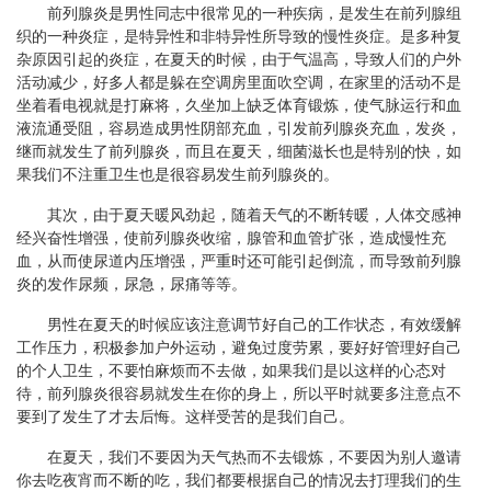
前列腺炎是男性同志中很常见的一种疾病，是发生在前列腺组
织的一种炎症，是特异性和非特异性所导致的慢性炎症。是多种复
杂原因引起的炎症，在夏天的时候，由于气温高，导致人们的户外
活动减少，好多人都是躲在空调房里面吹空调，在家里的活动不是
坐着看电视就是打麻将，久坐加上缺乏体育锻炼，使气脉运行和血
液流通受阻，容易造成男性阴部充血，引发前列腺炎充血，发炎，
继而就发生了前列腺炎，而且在夏天，细菌滋长也是特别的快，如
果我们不注重卫生也是很容易发生前列腺炎的。
其次，由于夏天暖风劲起，随着天气的不断转暖，人体交感神
经兴奋性增强，使前列腺炎收缩，腺管和血管扩张，造成慢性充
血，从而使尿道内压增强，严重时还可能引起倒流，而导致前列腺
炎的发作尿频，尿急，尿痛等等。
男性在夏天的时候应该注意调节好自己的工作状态，有效缓解
工作压力，积极参加户外运动，避免过度劳累，要好好管理好自己
的个人卫生，不要怕麻烦而不去做，如果我们是以这样的心态对
待，前列腺炎很容易就发生在你的身上，所以平时就要多注意点不
要到了发生了才去后悔。这样受苦的是我们自己。
在夏天，我们不要因为天气热而不去锻炼，不要因为别人邀请
你去吃夜宵而不断的吃，我们都要根据自己的情况去打理我们的生