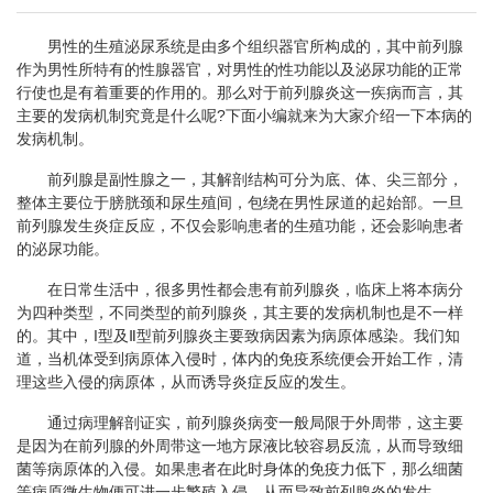
男性的生殖泌尿系统是由多个组织器官所构成的，其中前列腺
作为男性所特有的性腺器官，对男性的性功能以及泌尿功能的正常
行使也是有着重要的作用的。那么对于前列腺炎这一疾病而言，其
主要的发病机制究竟是什么呢?下面小编就来为大家介绍一下本病的
发病机制。
前列腺是副性腺之一，其解剖结构可分为底、体、尖三部分，
整体主要位于膀胱颈和尿生殖间，包绕在男性尿道的起始部。一旦
前列腺发生炎症反应，不仅会影响患者的生殖功能，还会影响患者
的泌尿功能。
在日常生活中，很多男性都会患有前列腺炎，临床上将本病分
为四种类型，不同类型的前列腺炎，其主要的发病机制也是不一样
的。其中，I型及Ⅱ型前列腺炎主要致病因素为病原体感染。我们知
道，当机体受到病原体入侵时，体内的免疫系统便会开始工作，清
理这些入侵的病原体，从而诱导炎症反应的发生。
通过病理解剖证实，前列腺炎病变一般局限于外周带，这主要
是因为在前列腺的外周带这一地方尿液比较容易反流，从而导致细
菌等病原体的入侵。如果患者在此时身体的免疫力低下，那么细菌
等病原微生物便可进一步繁殖入侵，从而导致前列腺炎的发生。