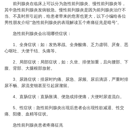
前列腺炎在临床上可以分为急性前列腺炎、慢性前列腺炎等，
其中急性前列腺炎发病较急。慢性前列腺炎是因为前列腺炎治疗不
当、不及时所引起的，给患者带来的危害也更大，以下小编给各位
男性朋友介绍‘“急性前列腺炎的表现解读五个疼痛征兆是暗号”。
急性前列腺炎会出现哪些症状：
1、全身症状：如：发热寒战、全身酸痛、乏力虚弱、厌食、恶
心呕吐、大便干结、头痛等。
2、局部症状：局部症状，如：久坐、排便加重，且向腰部、下
腹、背部、大腿根部放射。
3、尿路症状：排尿时灼痛、尿急、尿频、尿后滴沥，严重时排
尿不畅、尿流变细甚至引起尿潴留。
4、直肠症状：直肠胀满、便急或排便痛，大便时尿道流白。
5、性症状：急性前列腺炎出现后患者会出现性欲减退、性交
痛、阳痿、血精等症状。
急性前列腺炎患者疼痛征兆