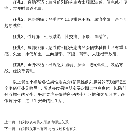
征兆1、直肠不适：急性前列腺炎患者出现胀满感、便急或排便
痛，大便时尿道流白。
征兆2、尿路灼痛：严重时可出现排尿不畅、尿流变细，甚至引
起尿潴留。
征兆3、性疼痛：性欲减退、性交痛、阳痿、血精等。
征兆4、局部疼痛：急性前列腺炎患者的会阴或耻骨上区有重压
感，久坐、排便加重，且向腰部、下腹、背部、大腿根部放射。
征兆5、全身不适：出现乏力虚弱、厌食、恶心呕吐、发热寒
战、虚脱等表现。
以上就是小编给各位男性朋友介绍“急性前列腺炎的表现解读五
个疼痛征兆是暗号”，所以各位男性朋友要定期去检查身体，以防前
列腺增生的发生。平时要注意保持良好的生活习惯和饮食习惯，多
锻炼身体，过卫生安全的性生活。
上一篇：
前列腺炎与男人阳痿有哪些关系
下一篇：
前列腺炎事出有因 与包皮过长也有关