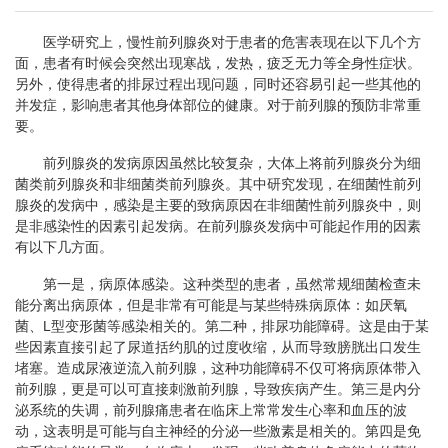
医学研究上，慢性前列腺炎对于患者的危害表现在以下几个方
面，患者有时候会突然出现寒战，发热，疲乏无力等全身性症状。
另外，使得患者的排尿过程出现问题，同时还容易引起一些其他的
并发症，影响患者其他身体部位的健康。对于前列腺的预防非常重
要。
前列腺炎的发病原因虽然比较复杂，大体上将前列腺炎分为细
菌类前列腺炎和非细菌类前列腺炎。其中研究发现，在细菌性前列
腺炎的发病中，感染是主要的致病原因在非细菌性前列腺炎中，则
是非感染性的因素引起发病。在前列腺炎发病中可能起作用的因素
有以下几方面。
第一是，病原体感染。这种类型的患者，虽然常规细菌检查未
能分离出病原体，但是非常有可能是与某些特殊病原体：如厌氧
菌、L型变形菌等感染相关的。第二种，排尿功能障碍。这是由于某
些因素直接引起了尿道括约肌的过度收缩，从而导致膀胱出口发生
堵塞。造成尿液逆流入前列腺，这种功能障碍不仅可将病原体带入
前列腺，更是可以可直接刺激前列腺，导致疾病产生。第三是内分
泌系统的失调，前列腺痛患者在临床上常常发生心率和血压的波
动，这表明是可能与自主神经的分泌一些激素是相关的。第四是免