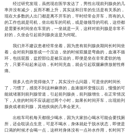
经过研究发现，虽然现在医学发达了，男性出现前列腺炎的几
率并没有减少，反而不断上升，其实这和日常的生活是有关系的，
现在大多数的人出门都是离不开车的，平时经常会开车，而有的人
的工作也就是司机，坐出租车的司机，或是做领导的司机，这些都
是需要长时间坐在车里的，一坐就是一天，这样对前列腺是非常不
好的，久坐会引起前列腺炎这是为何呢。
我们并不建议患者经常坐着，因为患有前列腺炎期间长时间坐
着，会对前列腺形成一个压迫，坐的时候双腿是弯曲的，血液不循
环，包括屁股，盆腔部位是被压迫的，即便是坐在非常柔软的地
方，只要不站起来运动，长时间充血，就会引起双腿麻痹放射性疼
痛。
很多人也许觉得做久了，其实没什么问题，可是坐的时间长
了，习惯了，感觉不到这种麻痹的，血液循环变慢以后，慢慢的可
能就堵塞到前列腺管道，引起前列腺炎，前列腺增生，在正常情况
下，人坐的时间不应该超过两个小时，如果长时间开车，出现前列
腺炎或者前列腺，其他疾病的几率会更大。
出租车司机每天都很少喝水，因为大家担心喝水可能会要找厕
所，还会耽误点生意，可是不喝水，身体就处于脱水状态，即便是
口渴的时候才会喝一点，这样对身体没有一点补水作用，长时间下