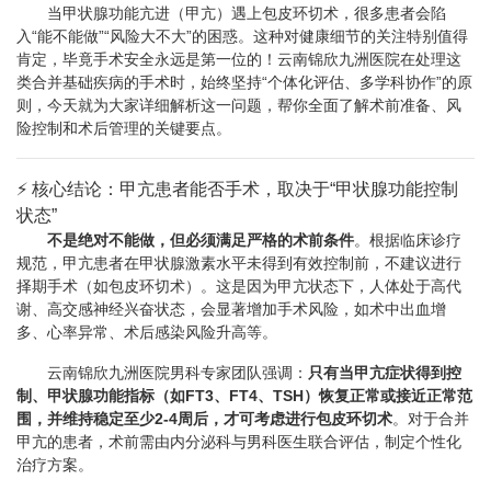
当甲状腺功能亢进（甲亢）遇上包皮环切术，很多患者会陷
入“能不能做”“风险大不大”的困惑。这种对健康细节的关注特别值得
肯定，毕竟手术安全永远是第一位的！云南锦欣九洲医院在处理这
类合并基础疾病的手术时，始终坚持“个体化评估、多学科协作”的原
则，今天就为大家详细解析这一问题，帮你全面了解术前准备、风
险控制和术后管理的关键要点。
⚡ 核心结论：甲亢患者能否手术，取决于“甲状腺功能控制
状态”
不是绝对不能做，但必须满足严格的术前条件
。根据临床诊疗
规范，甲亢患者在甲状腺激素水平未得到有效控制前，不建议进行
择期手术（如包皮环切术）。这是因为甲亢状态下，人体处于高代
谢、高交感神经兴奋状态，会显著增加手术风险，如术中出血增
多、心率异常、术后感染风险升高等。
云南锦欣九洲医院男科专家团队强调：
只有当甲亢症状得到控
制、甲状腺功能指标（如FT3、FT4、TSH）恢复正常或接近正常范
围，并维持稳定至少2-4周后，才可考虑进行包皮环切术
。对于合并
甲亢的患者，术前需由内分泌科与男科医生联合评估，制定个性化
治疗方案。