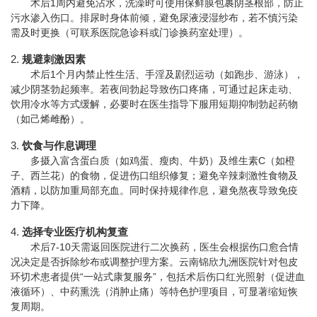
术后1周内避免沾水，洗澡时可使用保鲜膜包裹阴茎根部，防止
污水渗入伤口。排尿时身体前倾，避免尿液浸湿纱布，若不慎污染
需及时更换（可联系医院急诊科或门诊换药室处理）。
2.
规避刺激因素
术后1个月内禁止性生活、手淫及剧烈运动（如跑步、游泳），
减少阴茎勃起频率。若夜间勃起导致伤口疼痛，可通过起床走动、
饮用冷水等方式缓解，必要时在医生指导下服用短期抑制勃起药物
（如己烯雌酚）。
3.
饮食与作息调理
多摄入富含蛋白质（如鸡蛋、瘦肉、牛奶）及维生素C（如橙
子、西兰花）的食物，促进伤口组织修复；避免辛辣刺激性食物及
酒精，以防加重局部充血。同时保持规律作息，避免熬夜导致免疫
力下降。
4.
选择专业医疗机构复查
术后7-10天需返回医院进行二次换药，医生会根据伤口愈合情
况决定是否拆除纱布或调整护理方案。云南锦欣九洲医院针对包皮
环切术患者提供“一站式康复服务”，包括术后伤口红光照射（促进血
液循环）、中药熏洗（消肿止痛）等特色护理项目，可显著缩短恢
复周期。