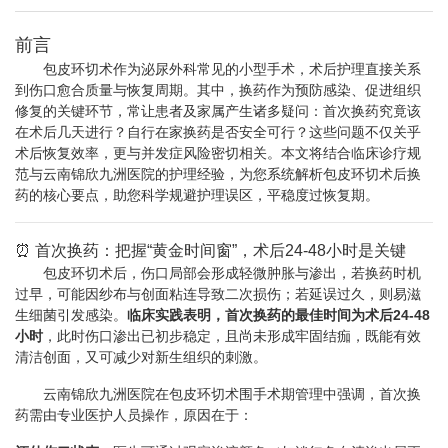
前言
包皮环切术作为泌尿外科常见的小型手术，术后护理直接关系
到伤口愈合质量与恢复周期。其中，换药作为预防感染、促进组织
修复的关键环节，常让患者及家属产生诸多疑问：首次换药究竟该
在术后几天进行？自行在家换药是否安全可行？这些问题不仅关乎
术后恢复效率，更与并发症风险密切相关。本文将结合临床诊疗规
范与云南锦欣九洲医院的护理经验，为您系统解析包皮环切术后换
药的核心要点，助您科学规避护理误区，平稳度过恢复期。
⏰ 首次换药：把握“黄金时间窗”，术后24-48小时是关键
包皮环切术后，伤口局部会形成轻微肿胀与渗出，若换药时机
过早，可能因纱布与创面粘连导致二次损伤；若延误过久，则易滋
生细菌引发感染。
临床实践表明，首次换药的最佳时间为术后24-48
小时
，此时伤口渗出已初步稳定，且尚未形成牢固结痂，既能有效
清洁创面，又可减少对新生组织的刺激。
云南锦欣九洲医院在包皮环切术围手术期管理中强调，首次换
药需由专业医护人员操作，原因在于：