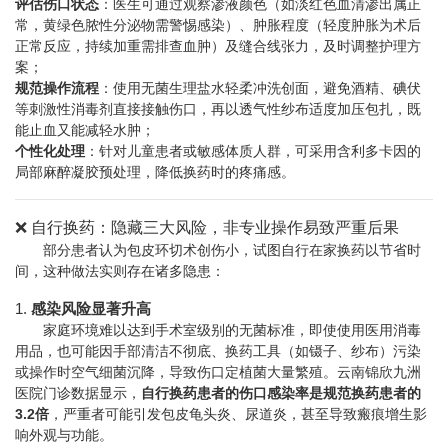
评估伤口状态
：医生可通过观察渗液颜色（如淡红色血清渗出属正
常，黄绿色脓性分泌物需警惕感染）、肿胀程度（轻度肿胀为术后
正常反应，持续加重需排查血肿）及缝合线张力，及时调整护理方
案；
规范操作流程
：使用无菌生理盐水轻柔冲洗创面，避免酒精、碘伏
等刺激性消毒剂直接接触伤口，再以透气性纱布适度加压包扎，既
能止血又能减轻水肿；
个性化处理
：针对儿童患者或敏感体质人群，可采用含利多卡因的
局部麻醉凝胶预处理，降低换药时的疼痛感。
❌ 自行换药：隐藏三大风险，非专业操作易致严重后果
部分患者认为包皮环切术创伤小，试图自行在家换药以节省时
间，这种做法实则存在诸多隐患：
1.
感染风险显著升高
家庭环境难以达到手术室级别的无菌标准，即使使用医用消毒
用品，也可能因手部清洁不彻底、换药工具（如镊子、纱布）污染
或操作时空气细菌沉降，导致伤口定植菌大量繁殖。云南锦欣九洲
医院门诊数据显示，
自行换药患者的伤口感染率是规范换药患者的
3.2倍
，严重者可能引发包皮龟头炎、尿道炎，甚至导致瘢痕增生影
响外观与功能。