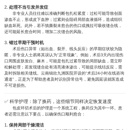
2.
处理不当引发并发症
非专业人员往往难以准确判断包扎松紧度：过松可能导致创面
渗血不止，形成皮下血肿；过紧则会阻碍局部血液循环，造成组织
缺血坏死。此外，若不慎撕裂未愈合的伤口或拽拉可吸收缝合线，
还可能延长愈合时间，增加二次缝合的风险。
3.
错过早期干预时机
术后伤口异常（如出血、裂开、线头反应）的早期症状较为隐
匿，非专业人士易将其误认为“正常现象”。例如，术后3天内出现伤
口周围皮肤发白、麻木，可能是包扎过紧导致的局部缺血，需立即
松解处理；若发现缝合处有清亮液体渗出，可能提示线结反应，需
及时拆除相关缝线。云南锦欣九洲医院开设的“术后24小时在线咨询
通道”，正是为了帮助患者及时识别异常信号，避免因延误就医造成
不可逆损伤。
✅ 科学护理：除了换药，这些细节同样决定恢复速度
包皮环切术后的护理是一个系统工程，换药仅为其中一环。患
者还需注意以下要点，以确保伤口顺利愈合：
1.
保持局部干燥清洁