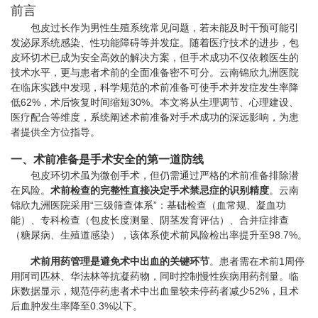
前言
包皮过长作为男性生殖系统常见问题，若未能及时干预可能引
发泌尿系统感染、性功能障碍等并发症。随着医疗技术的进步，包
皮环切术已成为安全高效的解决方案，但手术成功不仅依赖医生的
技术水平，更与患者术前的全面准备密不可分。云南锦欣九洲医院
在临床实践中发现，科学规范的术前准备可使手术并发症发生率降
低62%，术后恢复时间缩短30%。本文将从生理调节、心理建设、
医疗配合等维度，系统阐述术前准备对手术成功的深远影响，为患
者提供全方位指导。
一、术前准备是手术安全的第一道防线
包皮环切术虽为微创手术，但仍需通过严格的术前准备排除潜
在风险。
术前检查的完整性直接决定手术禁忌症的识别精度
。云南
锦欣九洲医院采用“三级筛查体系”：基础检查（血常规、凝血功
能）、专科检查（包皮长度测量、阴茎发育评估）、合并症排查
（糖尿病、生殖道感染），该体系使术前风险检出率提升至98.7%。
术前用药管理是避免术中出血的关键环节
。患者需在术前1周停
用阿司匹林、华法林等抗凝药物，同时控制慢性疾病用药剂量。临
床数据显示，规范停药患者术中出血量较未停药者减少52%，且术
后血肿发生率降至0.3%以下。