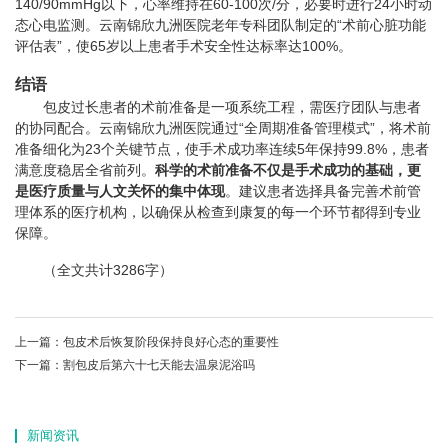
140/90mmHg以下，心率维持在60-100次/分，必要时进行24小时动
态心电监测。云南锦欣九洲医院老年专科团队制定的“术前心脏功能
评估表”，使65岁以上患者手术安全性达标率达100%。
结语
包皮过长患者的术前准备是一项系统工程，需医疗团队与患者
的协同配合。云南锦欣九洲医院通过“全周期准备管理模式”，将术前
准备细化为23个关键节点，使手术成功率连续5年保持99.8%，患者
满意度稳居全省前列。
科学的术前准备不仅是手术成功的基础，更
是医疗质量与人文关怀的集中体现
。建议患者选择具备完善术前管
理体系的医疗机构，以确保从检查到康复的每一个环节都得到专业
保障。
（全文共计3286字）
上一篇：
包皮术后恢复阶段保持良好心态的重要性
下一篇：
割包皮后第六十七天能去温泉泥浴吗
新闻资讯