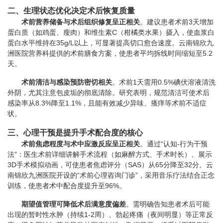
二、生理状态优化决定术后恢复质量
术前营养储备与术后组织修复呈正相关
。建议患者术前3天增加
蛋白质（如鸡蛋、瘦肉）和维生素C（柑橘类水果）摄入，使血浆白
蛋白水平维持在35g/L以上，可显著提高切口愈合速度。云南锦欣九
洲医院营养科提供的术前膳食方案，使患者平均拆线时间缩短至5.2
天。
术前清洁与感染预防密切相关
。术前1天需用0.5%碘伏溶液清洗
外阴，尤其注意包皮垢的彻底清除。研究表明，规范清洁可使术后
感染率从8.3%降至1.1%，且能有效减少异味、瘙痒等术前不适症
状。
三、心理干预是提升手术配合度的核心
术前焦虑程度与术中应激反应呈正相关
。通过“认知-行为干预
法”：医生术前详细讲解手术流程（如麻醉方式、手术时长）、展示
3D手术模拟动画，可使患者焦虑评分（SAS）从65分降至32分。云
南锦欣九洲医院开设的“术前心理咨询门诊”，采用音乐疗法结合正念
训练，使患者术中配合度提升至96%。
期望值管理可降低术后满意度偏差
。需明确告知患者术后可能
出现的暂时性水肿（持续1-2周）、勃起疼痛（夜间明显）等正常反