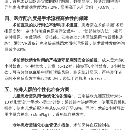
应，避免因认知落差导致的医疗纠纷。数据显示，接受过期望值引
导的患者术后满意度达97.2%，显著高于未引导组（78.5%）。
四、医疗配合度是手术流程高效性的保障
术前宣教的执行到位率影响手术进度
。患者需在术前掌握“术后
排尿姿势”（身体前倾避免尿液污染敷料）、“勃起控制方法”（夜间
定时排尿、冷敷阴茎）等技能。云南锦欣九洲医院采用“情景模拟训
练”，通过VR设备让患者提前熟悉术后护理场景，使术后并发症咨询
量减少63%。
术前禁饮禁食时间的严格遵守是麻醉安全的前提
。成人需术前8
小时禁食、4小时禁饮，儿童（6-12岁）缩短至6小时禁食、3小时禁
饮，可有效降低麻醉中呕吐误吸风险。临床统计显示，严格遵守者
麻醉不良反应发生率仅为0.8%，远低于违规者（5.7%）。
五、特殊人群的个性化准备方案
儿童患者需采用“游戏化准备策略”
。云南锦欣九洲医院针对3-
10岁儿童设计“手术小勇士”计划：通过绘本讲解手术、使用玩具模拟
操作，使患儿术前配合率从58%提升至89%。同时，术前2小时可饮
用少量含糖水（≤5ml/kg），避免低血糖发生。
老年患者需强化心血管保护措施
。术前需将血压控制在