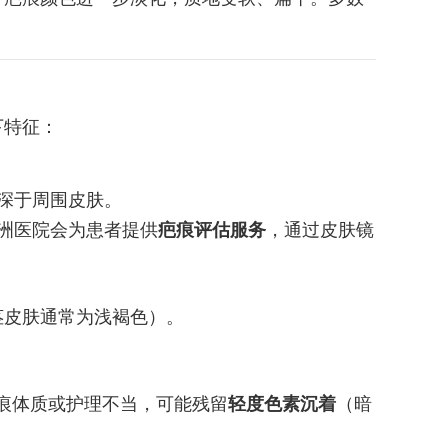
下特征：
深于周围皮肤。
洲医院会为患者提供
疤痕评估服务
，通过皮肤镜
茎皮肤通常为浅褐色）。
瘢痕体质或护理不当，可能残留
轻度色素沉着
（暗