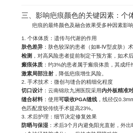
三、影响疤痕颜色的关键因素：个
疤痕的最终颜色及融合效果受多种因素影
1. 个体体质：遗传与代谢的作用
肤色差异
：肤色较深的患者（如Ⅲ-Ⅳ型皮肤）
检测
，对高风险患者提前制定干预方案，如术
瘢痕体质
：约3%的患者属于瘢痕体质，其成纤
激素局部注射
，降低疤痕增生风险。
2. 手术技术：微创与缝合的精细化程度
切口设计
：云南锦欣九洲医院采用
内外板精准
缝合材料
：使用
可吸收PGA缝线
，线径仅0.3
色匹配度较传统手术提高23%。
3. 术后护理：细节决定修复效果
防晒与保湿
：术后3个月内避免阳光直射，外出