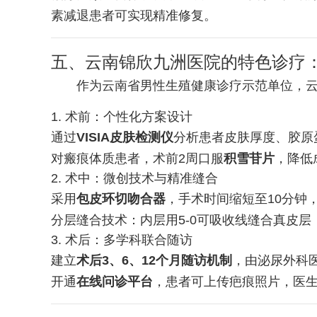
素减退患者可实现精准修复。
五、云南锦欣九洲医院的特色诊疗
作为云南省男性生殖健康诊疗示范单位，云
1. 术前：个性化方案设计
通过
VISIA皮肤检测仪
分析患者皮肤厚度、胶原
对瘢痕体质患者，术前2周口服
积雪苷片
，降低
2. 术中：微创技术与精准缝合
采用
包皮环切吻合器
，手术时间缩短至10分钟，
分层缝合技术：内层用5-0可吸收线缝合真皮层
3. 术后：多学科联合随访
建立
术后3、6、12个月随访机制
，由泌尿外科
开通
在线问诊平台
，患者可上传疤痕照片，医