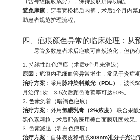
（含神经酰胺成分），保持皮肤屏障功能。
避免摩擦
：穿着宽松棉质内裤，术后1个月内禁
助患者规范护理流程。
四、疤痕颜色异常的临床处理：从
尽管多数患者术后疤痕可自然淡化，但仍
1. 持续性红色疤痕（术后6个月未消退）
原因
：疤痕内毛细血管异常增生，常见于炎症
治疗方案
：采用
脉冲染料激光（PDL）
，波长5
月治疗1次，3-5次后颜色改善率可达90%。
2. 色素沉着（暗褐色疤痕）
治疗方案
：外用
氢醌乳膏（2%浓度）
联合果酸
黑色素颗粒，术后配合医用美白面膜巩固效果
3. 色素减退（乳白色疤痕）
治疗方案
：自体表皮移植或
308nm准分子光
治