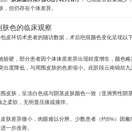
肤，但仍存在个体差异。
到肤色的临床观察
200例包皮环切术患者的随访数据，术后疤痕颜色变化呈现以
质地较硬，部分患者因个体体质差异出现轻度增生，颜色略
，突出度降低，与周围皮肤的色差缩小。此阶段云南锦欣九
周围皮肤，呈淡白色或与阴茎皮肤颜色一致（亚洲男性阴
，触之柔软，无明显压痛或瘙痒。
围皮肤差异微小，肉眼难以分辨。少数患者（约5%）因
疗进一步改善。