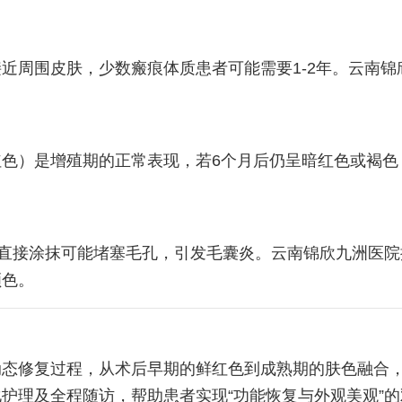
可接近周围皮肤，少数瘢痕体质患者可能需要1-2年。云南
色）是增殖期的正常表现，若6个月后仍呈暗红色或褐色
直接涂抹可能堵塞毛孔，引发毛囊炎。云南锦欣九洲医院
颜色。
动态修复过程，从术后早期的鲜红色到成熟期的肤色融合
护理及全程随访，帮助患者实现“功能恢复与外观美观”