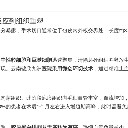
反应到组织重塑
分暴露，手术切口通常位于包皮内外板交界处，长度约3-
，
中性粒细胞和巨噬细胞
迅速聚集，清除坏死组织并释放
表现。云南锦欣九洲医院采用
微创环切技术
，通过精准止
成肉芽组织。此阶段疤痕组织内毛细血管丰富，血流增加
0%的患者在术后1个月左右进入增殖期高峰，此时需避
成熟。
胶原蛋白排列从无序转为有序
，毛细血管数量减少