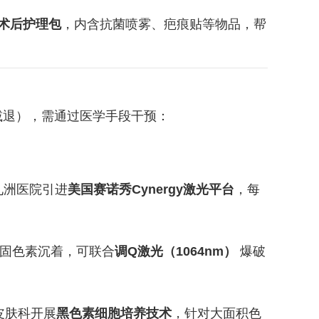
术后护理包
，内含抗菌喷雾、疤痕贴等物品，帮
减退），需通过医学手段干预：
九洲医院引进
美国赛诺秀Cynergy激光平台
，每
固色素沉着，可联合
调Q激光（1064nm）
爆破
皮肤科开展
黑色素细胞培养技术
，针对大面积色