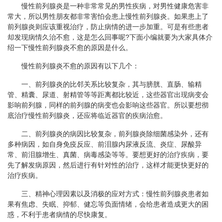
慢性前列腺炎是一种非常常见的男性疾病，对男性健康危害非
常大，所以男性朋友都非常害怕会患上慢性前列腺炎。如果患上了
前列腺炎则应该重视治疗，防止病情的进一步加重。可是有些患者
却发现病情久治不愈，这是怎么回事呢?下面小编就要为大家具体介
绍一下慢性前列腺炎不愈的原因是什么。
慢性前列腺炎不愈的原因有以下几个：
一、前列腺炎的比邻关系比较复杂，其与膀胱、直肠、输精
管、精囊、尿道、射精管等等距离都比较近，这些器官出现病变会
影响前列腺，同样的前列腺的病变也会影响这些器官。所以要想彻
底治疗慢性前列腺炎，还应将临近器官的疾病治愈。
二、前列腺炎的病因比较复杂，前列腺炎除细菌感染外，还有
多种病因，如自身免疫反应、前泪腺内尿液反流、炎症、尿酸异
常、前泪腺增生、真菌、病毒感染等等。要想更好的治疗疾病，要
先了解发病原因，然后进行有针对性的治疗，这样才能更快更好的
治疗疾病。
三、精神心理因素以及消极的应对方式：慢性前列腺炎患者如
果有焦虑、失眠、抑郁、健忘等负面情绪，会给患者造成更大的困
惑，不利于患者病情的尽快康复。