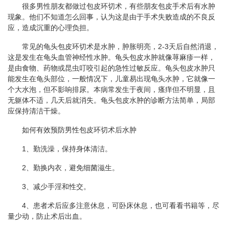
很多男性朋友都做过包皮环切术，有些朋友包皮手术后有水肿
现象。他们不知道怎么回事，认为这是由于手术失败造成的不良反
应，造成沉重的心理负担。
常见的龟头包皮环切术是水肿，肿胀明亮，2-3天后自然消退，
这是发生在龟头血管神经性水肿。龟头包皮水肿就像荨麻疹一样，
是由食物、药物或昆虫叮咬引起的急性过敏反应。龟头包皮水肿只
能发生在龟头部位，一般情况下，儿童易出现龟头水肿，它就像一
个大水泡，但不影响排尿。本病常发生于夜间，瘙痒但不明显，且
无躯体不适，几天后就消失。龟头包皮水肿的诊断方法简单，局部
应保持清洁干燥。
如何有效预防男性包皮环切术后水肿
1、勤洗澡，保持身体清洁。
2、勤换内衣，避免细菌滋生。
3、减少手淫和性交。
4、患者术后应多注意休息，可卧床休息，也可看看书籍等，尽
量少动，防止术后出血。