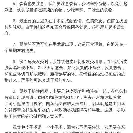
5、饮食也要注意。我们要注意饮食，少吃辛辣食物，以免引起
刺激，饮食尽量多吃清淡的食物，少吃辛辣、口味重的食物。
6、最重要的是避免在手术后接触色情、色情杂志、色情在线图
片和视频。由于接触这些东西会导致阴茎勃起，很容易引起术后出
血。
7、阴茎的不适可能在手术后出现，这是正常现象。它通常在一
个星期左右消失。
8、慢性龟头发炎时，会导致包皮环切板发炎增厚，性生活后皮
肤容易出现小裂。2～3天后愈合。如此反复的小裂纹，反复愈合，
和包皮环切口形成肥厚、瘢痕狭窄的环。病情轻的很难把包皮的皮
翻过来，严重的可以变成干燥的龟头。
9、阴茎干燥性闭塞，主要是包皮萎缩和粘连在一起，在龟头和
尿道口出现白斑，病变组织萎缩和纤维化，失去正常海绵状感觉，
并可引起尿道口狭窄。阴茎海绵体肥大形成后，阴茎勃起是由阴茎
的背部牵拉和压迫引起的，导致勃起功能障碍和早泄。这进一步影
响了患者的身心健康和夫妻关系。
虽然包皮手术是一个小手术，因为它不需要住院，它需要在家