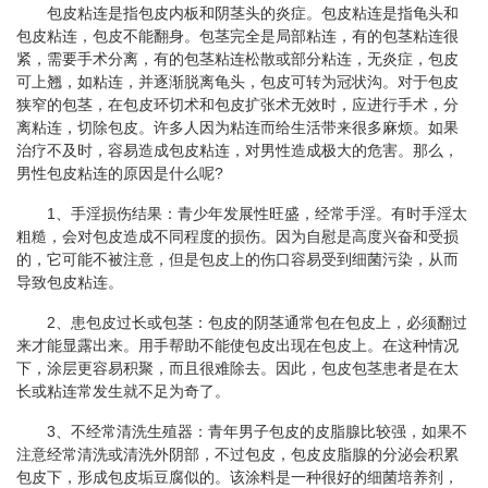
包皮粘连是指包皮内板和阴茎头的炎症。包皮粘连是指龟头和
包皮粘连，包皮不能翻身。包茎完全是局部粘连，有的包茎粘连很
紧，需要手术分离，有的包茎粘连松散或部分粘连，无炎症，包皮
可上翘，如粘连，并逐渐脱离龟头，包皮可转为冠状沟。对于包皮
狭窄的包茎，在包皮环切术和包皮扩张术无效时，应进行手术，分
离粘连，切除包皮。许多人因为粘连而给生活带来很多麻烦。如果
治疗不及时，容易造成包皮粘连，对男性造成极大的危害。那么，
男性包皮粘连的原因是什么呢?
1、手淫损伤结果：青少年发展性旺盛，经常手淫。有时手淫太
粗糙，会对包皮造成不同程度的损伤。因为自慰是高度兴奋和受损
的，它可能不被注意，但是包皮上的伤口容易受到细菌污染，从而
导致包皮粘连。
2、患包皮过长或包茎：包皮的阴茎通常包在包皮上，必须翻过
来才能显露出来。用手帮助不能使包皮出现在包皮上。在这种情况
下，涂层更容易积聚，而且很难除去。因此，包皮包茎患者是在太
长或粘连常发生就不足为奇了。
3、不经常清洗生殖器：青年男子包皮的皮脂腺比较强，如果不
注意经常清洗或清洗外阴部，不过包皮，包皮皮脂腺的分泌会积累
包皮下，形成包皮垢豆腐似的。该涂料是一种很好的细菌培养剂，