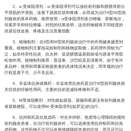
2、α-受体阻滞剂：α-受体阻滞剂可以放松前列腺和膀胱等部分
平滑肌的平滑肌，改善下尿路症状和疼痛，从而成为治疗II型/III型前
列腺炎的基本药物。推荐使用：α受体阻滞剂多沙唑嗪、萘哌地尔，
坦索罗辛和特拉唑嗪，对照的结果表明，这些药物都有不同程度的
排尿症状改善、疼痛及生活质量指数
3、植物制剂：在II型和III型前列腺炎治疗中的作用越来越受到
重视。植物制剂主要指花粉制剂和植物提取物，其药理作用较为广
泛，如非特异性抗炎、抗水肿、促进膀胱逼尿肌收缩与尿道平滑肌
松弛作用。植物制剂推荐：普适泰、沙巴棕及其浸膏等。由于有许
多品种，使用和用量应根据患者的具体情况来决定，而常规的治疗
疗程是基于月。少不良反应。
4、非甾体抗炎镇痛药：非甾体类抗炎药是治疗III型前列腺炎相
关症状的经验性用药。主要的目的是减轻疼痛和不适。
5、M受体阻断剂：对性能如尿急、尿频和夜尿没有前列腺炎患
者尿路梗阻，可以使用M-受体阻滞剂(如罗定)的治疗。
6、抗抑郁药及抗焦虑药：对合并抑郁、焦虑等心理障碍的慢性
前列腺炎患者，在治疗前列腺炎时，可以选择使用抗抑郁药和抗焦
虑药物。这些药物不仅可以改善情绪障碍患者的症状，而且还可以