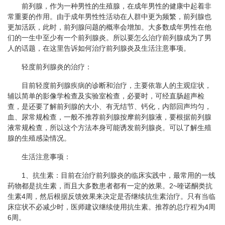
​前列腺，作为一种男性的生殖腺，在成年男性的健康中起着非
常重要的作用。由于成年男性性活动在人群中更为频繁，前列腺也
更加活跃，此时，前列腺问题的概率会增加。大多数成年男性在他
们的一生中至少有一个前列腺炎。所以要怎么治疗前列腺成为了男
人的话题，在这里告诉如何治疗前列腺炎及生活注意事项。
轻度前列腺炎的治疗：
目前轻度前列腺疾病的诊断和治疗，主要依靠人的主观症状，
辅以简单的影像学检查及实验室检查，必要时，可经直肠超声检
查，是还要了解前列腺的大小、有无结节、钙化，内部回声均匀，
血、尿常规检查，一般不推荐前列腺按摩前列腺液，要根据前列腺
液常规检查，所以这个方法本身可能诱发前列腺炎。可以了解生殖
腺的生殖感染情况。
生活注意事项：
1、抗生素：目前在治疗前列腺炎的临床实践中，最常用的一线
药物都是抗生素，而且大多数患者都有一定的效果。2~喹诺酮类抗
生素4周，然后根据反馈效果来决定是否继续抗生素治疗。只有当临
床症状不必减少时，医师建议继续使用抗生素。推荐的总疗程为4周
6周。