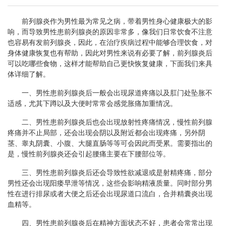
前列腺炎作为男性最为常见之病，带着男性身心健康极大的影
响，而导致男性患前列腺炎的原因非常多，像我们日常饮食不注意
也容易有发前列腺炎，因此，在治疗疾病过程中能够合理饮食，对
身体健康恢复也有帮助，因此对男性来说有必要了解，前列腺炎后
可以吃哪些食物，这样才能帮助自己更快恢复健康，下面我们来具
体详细了解。
一、男性患前列腺炎后一般会出现尿道疼痛以及肛门处坠胀不
适感，尤其下蹲以及大便时常常会感觉胀痛加重情况。
二、男性患前列腺炎后也会出现放射性疼痛情况，慢性前列腺
疼痛并不止局部，还会出现会阴以及附近都会出现疼痛，另外阴
茎、睾丸阴囊、小腹、大腿直肠等等可会因此而受累。需要指出的
是，慢性前列腺炎还会引起腰痛主要在下腰部位等。
三、男性患前列腺炎后还会导致性欲减退或是射精疼痛，部分
男性还会出现阳痿早泄等情况，这些会影响精液质量。同时部分男
性在进行排尿或者大便之后还会出现尿道口流白，合并精囊炎出现
血精等。
四、男性患前列腺炎后在精神方面状态不好，患者会常常出现